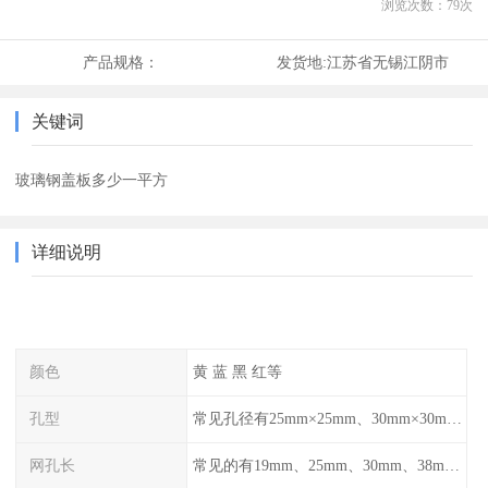
浏览次数：
79
次
产品规格：
发货地:
江苏省无锡江阴市
关键词
玻璃钢盖板多少一平方
详细说明
颜色
黄 蓝 黑 红等
孔型
常见孔径有25mm×25mm、30mm×30mm、38mm×38mm等,
网孔长
常见的有19mm、25mm、30mm、38mm和50mm等