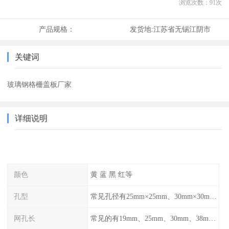
浏览次数：
91
次
产品规格：
发货地:
江苏省无锡江阴市
关键词
玻璃钢格栅盖板厂家
详细说明
颜色
黄 蓝 黑 红等
孔型
常见孔径有25mm×25mm、30mm×30mm、38mm×38mm等,
网孔长
常见的有19mm、25mm、30mm、38mm和50mm等