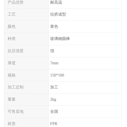
产品优势
耐高温
工艺
拉挤成型
颜色
黄色
种类
玻璃钢圆棒
抗压强度
强
厚度
7mm
规格
150*100
加工定制
加工
重量
2kg
可售卖地
全国
材质
FPR