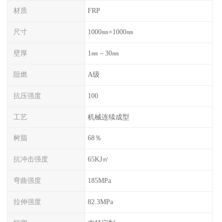
材质
FRP
尺寸
1000㎜×1000㎜
壁厚
1㎜－30㎜
阻燃
A级
抗压强度
100
工艺
机械连续成型
树脂
68％
抗冲击强度
65KJ㎡
弯曲强度
185MPa
拉伸强度
82.3MPa