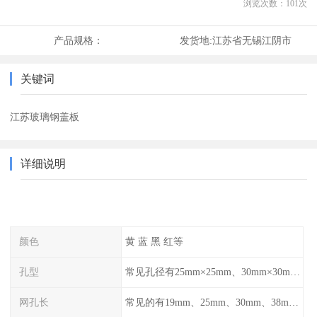
浏览次数：
101
次
产品规格：
发货地:
江苏省无锡江阴市
关键词
江苏玻璃钢盖板
详细说明
颜色
黄 蓝 黑 红等
孔型
常见孔径有25mm×25mm、30mm×30mm、38mm×38mm等,
网孔长
常见的有19mm、25mm、30mm、38mm和50mm等