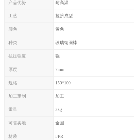
产品优势
耐高温
工艺
拉挤成型
颜色
黄色
种类
玻璃钢圆棒
抗压强度
强
厚度
7mm
规格
150*100
加工定制
加工
重量
2kg
可售卖地
全国
材质
FPR