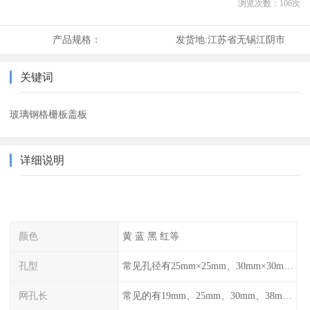
浏览次数：
106
次
产品规格：
发货地:
江苏省无锡江阴市
关键词
玻璃钢格栅板盖板
详细说明
颜色
黄 蓝 黑 红等
孔型
常见孔径有25mm×25mm、30mm×30mm、38mm×38mm等,
网孔长
常见的有19mm、25mm、30mm、38mm和50mm等