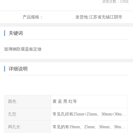
浏览次数：
129
次
产品规格：
发货地:
江苏省无锡江阴市
关键词
玻璃钢防腐盖板定做
详细说明
颜色
黄 蓝 黑 红等
孔型
常见孔径有25mm×25mm、30mm×30mm、38mm×38mm等,
网孔长
常见的有19mm、25mm、30mm、38mm和50mm等