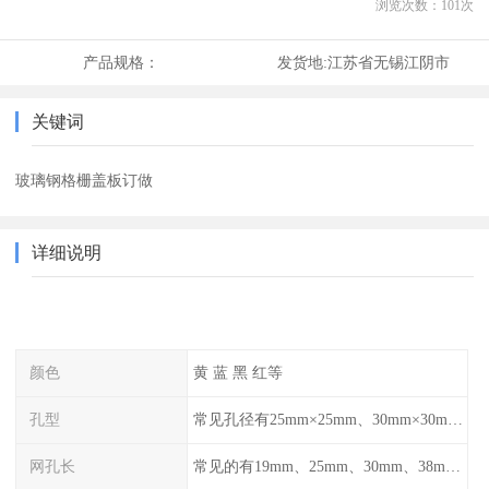
浏览次数：
101
次
产品规格：
发货地:
江苏省无锡江阴市
关键词
玻璃钢格栅盖板订做
详细说明
颜色
黄 蓝 黑 红等
孔型
常见孔径有25mm×25mm、30mm×30mm、38mm×38mm等,
网孔长
常见的有19mm、25mm、30mm、38mm和50mm等