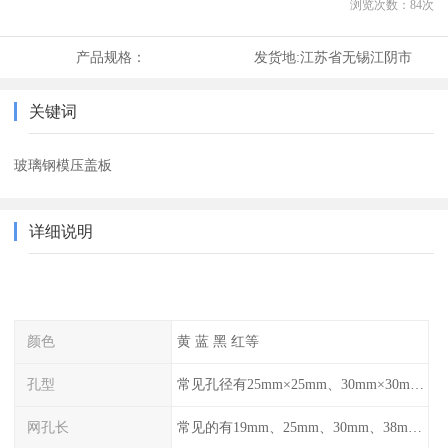
浏览次数：
84
次
产品规格：
发货地:
江苏省无锡江阴市
关键词
玻璃钢模压盖板
详细说明
颜色
黄 蓝 黑 红等
孔型
常见孔径有25mm×25mm、30mm×30mm、38mm×38mm等,
网孔长
常见的有19mm、25mm、30mm、38mm和50mm等