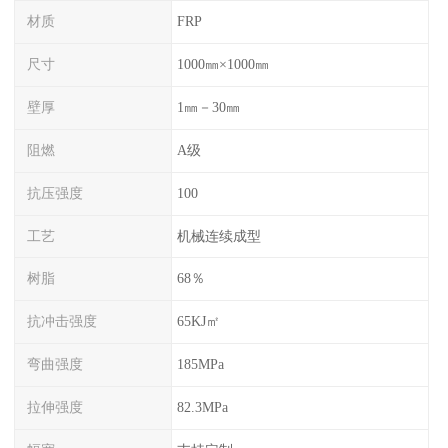
材质
FRP
尺寸
1000㎜×1000㎜
壁厚
1㎜－30㎜
阻燃
A级
抗压强度
100
工艺
机械连续成型
树脂
68％
抗冲击强度
65KJ㎡
弯曲强度
185MPa
拉伸强度
82.3MPa