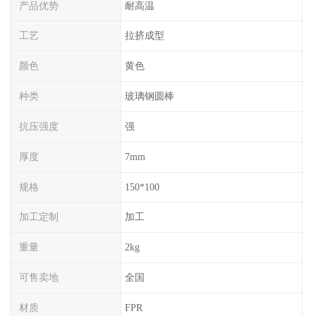
产品优势
耐高温
工艺
拉挤成型
颜色
黄色
种类
玻璃钢圆棒
抗压强度
强
厚度
7mm
规格
150*100
加工定制
加工
重量
2kg
可售卖地
全国
材质
FPR