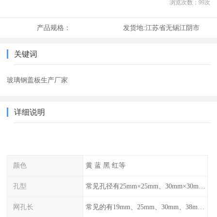
浏览次数：
99
次
产品规格：
发货地:
江苏省无锡江阴市
关键词
玻璃钢盖板生产厂家
详细说明
颜色
黄 蓝 黑 红等
孔型
常见孔径有25mm×25mm、30mm×30mm、38mm×38mm等,
网孔长
常见的有19mm、25mm、30mm、38mm和50mm等