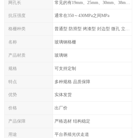
网孔长
常见的有19mm、25mm、30mm、38mm和50mm等
抗压强度
通常在350～430MPa之间MPa
格栅种类
普通型 防滑型 ‌烤漆型 封边型 ‌微孔 立体 加砂覆面型 平面型
名称
玻璃钢格栅
产品材质
玻璃钢
规格
可支持定制
特点
多种规格 品质保障
优势
实体发货
价格
出厂价
产品保障
严格选材 结构稳定
用途
平台养殖光伏走道