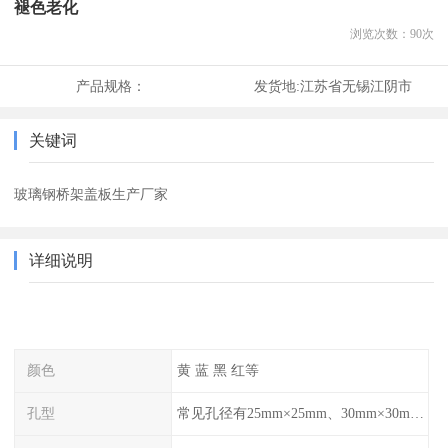
褪色老化
浏览次数：
90
次
产品规格：
发货地:
江苏省无锡江阴市
关键词
玻璃钢桥架盖板生产厂家
详细说明
颜色
黄 蓝 黑 红等
孔型
常见孔径有25mm×25mm、30mm×30mm、38mm×38mm等,