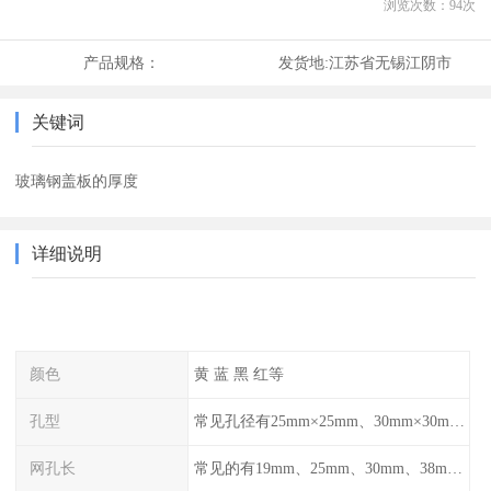
浏览次数：
94
次
产品规格：
发货地:
江苏省无锡江阴市
关键词
玻璃钢盖板的厚度
详细说明
颜色
黄 蓝 黑 红等
孔型
常见孔径有25mm×25mm、30mm×30mm、38mm×38mm等,
网孔长
常见的有19mm、25mm、30mm、38mm和50mm等