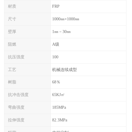
材质
FRP
尺寸
1000㎜×1000㎜
壁厚
1㎜－30㎜
阻燃
A级
抗压强度
100
工艺
机械连续成型
树脂
68％
抗冲击强度
65KJ㎡
弯曲强度
185MPa
拉伸强度
82.3MPa