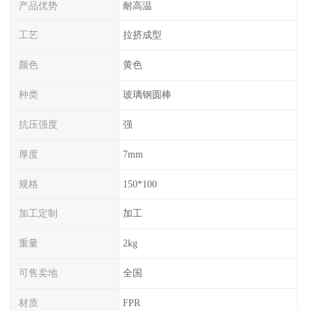
产品优势
耐高温
工艺
拉挤成型
颜色
黄色
种类
玻璃钢圆棒
抗压强度
强
厚度
7mm
规格
150*100
加工定制
加工
重量
2kg
可售卖地
全国
材质
FPR