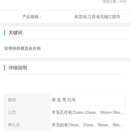
浏览次数：
84
次
产品规格：
发货地:
江苏省无锡江阴市
关键词
玻璃钢格栅盖板价格
详细说明
颜色
黄 蓝 黑 红等
孔型
常见孔径有25mm×25mm、30mm×30mm、38mm×38mm等,
网孔长
常见的有19mm、25mm、30mm、38mm和50mm等