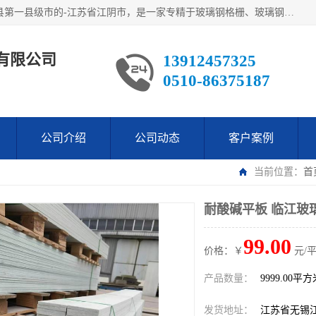
江阴市翔鼎复合材料有限公司,位于美丽富饶的中国经济百强县第一县级市的-江苏省江阴市，是一家专精于玻璃钢格栅、玻璃钢新材料,镀锌钢格板，机械设备生产制造及研发的科技型企业；公司产品已销往了世界多个国家和地区，公司人决心加倍努力愿与广大社会同仁精诚合作共创辉煌！
有限公司
13912457325
0510-86375187
公司介绍
公司动态
客户案例
当前位置：
首
耐酸碱平板 临江玻
99.00
价格：￥
元/
产品数量：
9999.00平
发货地址：
江苏省无锡