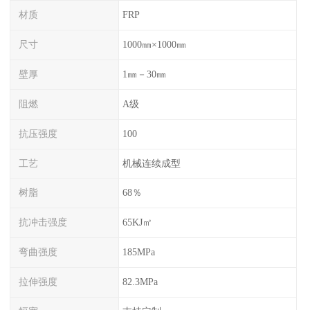
材质
FRP
尺寸
1000㎜×1000㎜
壁厚
1㎜－30㎜
阻燃
A级
抗压强度
100
工艺
机械连续成型
树脂
68％
抗冲击强度
65KJ㎡
弯曲强度
185MPa
拉伸强度
82.3MPa