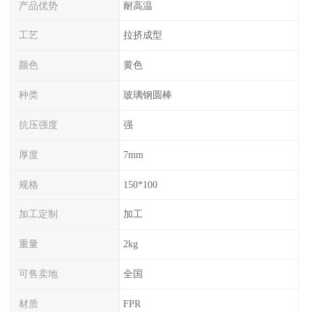
产品优势
耐高温
工艺
拉挤成型
颜色
黄色
种类
玻璃钢圆棒
抗压强度
强
厚度
7mm
规格
150*100
加工定制
加工
重量
2kg
可售卖地
全国
材质
FPR