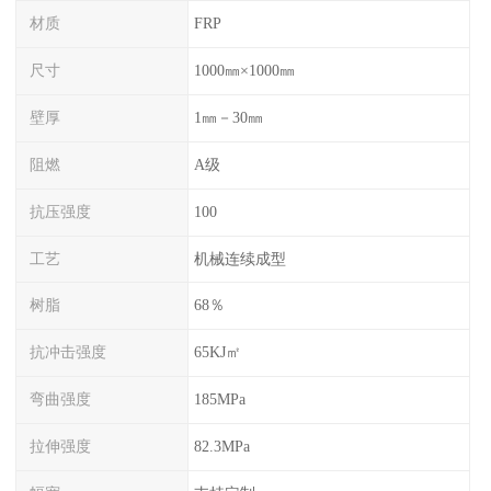
材质
FRP
尺寸
1000㎜×1000㎜
壁厚
1㎜－30㎜
阻燃
A级
抗压强度
100
工艺
机械连续成型
树脂
68％
抗冲击强度
65KJ㎡
弯曲强度
185MPa
拉伸强度
82.3MPa