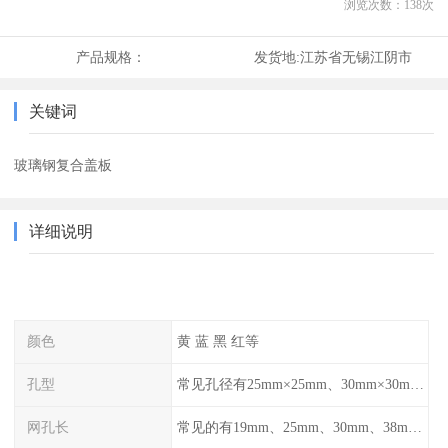
浏览次数：
138
次
产品规格：
发货地:
江苏省无锡江阴市
关键词
玻璃钢复合盖板
详细说明
颜色
黄 蓝 黑 红等
孔型
常见孔径有25mm×25mm、30mm×30mm、38mm×38mm等,
网孔长
常见的有19mm、25mm、30mm、38mm和50mm等