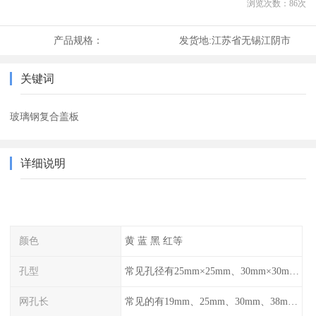
浏览次数：
86
次
产品规格：
发货地:
江苏省无锡江阴市
关键词
玻璃钢复合盖板
详细说明
颜色
黄 蓝 黑 红等
孔型
常见孔径有25mm×25mm、30mm×30mm、38mm×38mm等,
网孔长
常见的有19mm、25mm、30mm、38mm和50mm等