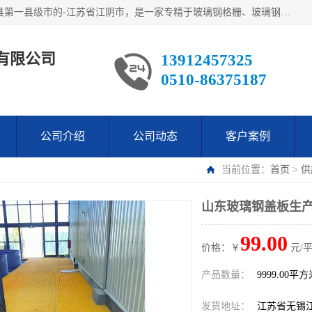
江阴市翔鼎复合材料有限公司,位于美丽富饶的中国经济百强县第一县级市的-江苏省江阴市，是一家专精于玻璃钢格栅、玻璃钢新材料,镀锌钢格板，机械设备生产制造及研发的科技型企业；公司产品已销往了世界多个国家和地区，公司人决心加倍努力愿与广大社会同仁精诚合作共创辉煌！
有限公司
13912457325
0510-86375187
公司介绍
公司动态
客户案例
当前位置：
首页
>
供
山东玻璃钢盖板生产
99.00
价格：￥
元/
产品数量：
9999.00平
发货地址：
江苏省无锡