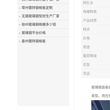
网孔长
玻璃钢盖板
常州镀锌钢格板定制
格栅种类
无锡玻璃钢型材生产厂家
产品材质
徐州玻璃钢格栅多少钱
特点
玻璃钢平台价格
价格
泰州镀锌钢格板
用途
载荷等级
花型
货运
玻璃钢盖板
类型。而在