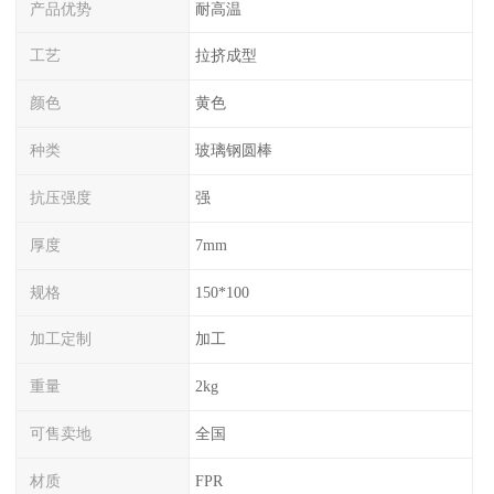
产品优势
耐高温
工艺
拉挤成型
颜色
黄色
种类
玻璃钢圆棒
抗压强度
强
厚度
7mm
规格
150*100
加工定制
加工
重量
2kg
可售卖地
全国
材质
FPR