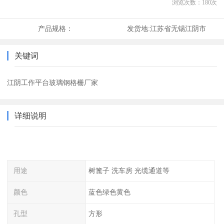
浏览次数：
180
次
产品规格：
发货地:
江苏省无锡江阴市
关键词
江阴工作平台玻璃钢格栅厂家
详细说明
用途
树篦子 洗车房 光缆通道等
颜色
蓝色绿色黄色
孔型
方形