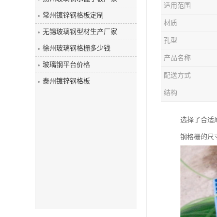
适用范围
玻璃钢盖板
常州镀锌钢格板定制
材质
无锡玻璃钢型材生产厂家
孔型
徐州玻璃钢格栅多少钱
产品名称
玻璃钢平台价格
配送方式
泰州镀锌钢格板
结构
选择了合适厚
钢格栅的尺寸