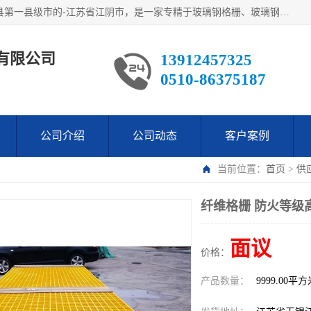
江阴市翔鼎复合材料有限公司,位于美丽富饶的中国经济百强县第一县级市的-江苏省江阴市，是一家专精于玻璃钢格栅、玻璃钢新材料,镀锌钢格板，机械设备生产制造及研发的科技型企业；公司产品已销往了世界多个国家和地区，公司人决心加倍努力愿与广大社会同仁精诚合作共创辉煌！
有限公司
13912457325
0510-86375187
公司介绍
公司动态
客户案例
当前位置：
首页
>
供
纤维格栅 防火等级
面议
价格：
产品数量：
9999.00平