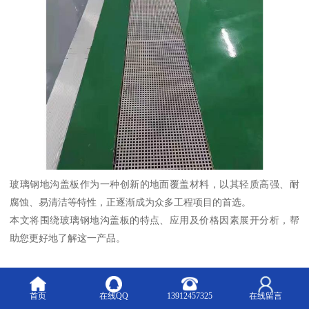
玻璃钢地沟盖板作为一种创新的地面覆盖材料，以其轻质高强、耐
腐蚀、易清洁等特性，正逐渐成为众多工程项目的首选。
本文将围绕玻璃钢地沟盖板的特点、应用及价格因素展开分析，帮
助您更好地了解这一产品。
玻璃钢地沟盖板的特性与优势
玻璃钢地沟盖板采用玻璃纤维增强塑料作为主要材质，具备多项卓
首页
在线QQ
13912457325
在线留言