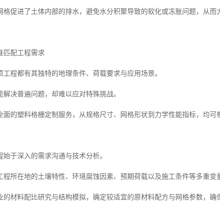
网格促进了土体内部的排水，避免水分积聚导致的软化或冻胀问题，从而
准匹配工程需求
项工程都有其独特的地理条件、荷载要求与应用场景。
能解决普遍问题，却难以应对特殊挑战。
全面的塑料格栅定制服务，从规格尺寸、网格形状到力学性能指标，均可
程始于深入的需求沟通与技术分析。
工程所在地的土壤特性、环境腐蚀因素、预期荷载以及施工条件等多重变
业的材料配比研究与结构模拟，确定较适宜的原材料配方与网格参数，确
。