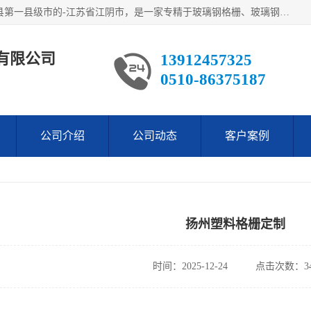
江阴市翔鼎复合材料有限公司,位于美丽富饶的中国经济百强县第一县级市的-江苏省江阴市，是一家专精于玻璃钢格栅、玻璃钢新材料,镀锌钢格板，机械设备生产制造及研发的科技型企业；公司产品已销往了世界多个国家和地区，公司人决心加倍努力愿与广大社会同仁精诚合作共创辉煌！
有限公司
13912457325
0510-86375187
公司介绍
公司动态
客户案例
扬州塑料格栅定制
时间：2025-12-24
点击次数：34