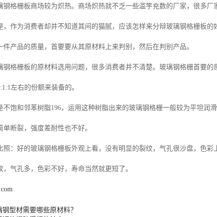
璃钢格栅板商场较为炽热。商场炽热就不乏一些滥竽充数的厂家，很多厂
是，作为消费者却并不知道其间的猫腻，应该怎样来分辩玻璃钢格栅板的好
一件产品的质量，首要要从其原材料上来判别，然后在判别产品。
璃钢格栅板的原材料选用问题，很多消费者并不清楚。玻璃钢格栅首要的
:1:1左右的份额来装备的。
是不饱和邻苯树脂196，运用这种树脂出来的玻璃钢格栅一般较为平坦润
简单断裂，强度差耐性也不好。
比照：好的玻璃钢格栅板外观上看，没有明显的裂纹，气孔很沙盘，色彩
纹，气孔多，色彩不好，寿命当然就更短了。
l.com
璃钢型材需要哪些原材料？