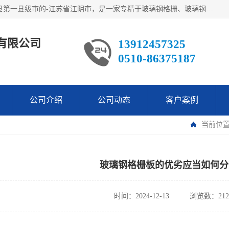
江阴市翔鼎复合材料有限公司,位于美丽富饶的中国经济百强县第一县级市的-江苏省江阴市，是一家专精于玻璃钢格栅、玻璃钢新材料,镀锌钢格板，机械设备生产制造及研发的科技型企业；公司产品已销往了世界多个国家和地区，公司人决心加倍努力愿与广大社会同仁精诚合作共创辉煌！
有限公司
13912457325
0510-86375187
公司介绍
公司动态
客户案例
当前位
玻璃钢格栅板的优劣应当如何分
时间：2024-12-13
浏览数：212