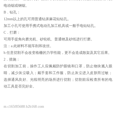
电动锯或钢锯。
B．钻孔：
12mm以上的孔可用普通钻床麻花钻钻孔。
加工小孔可使用手携式电动孔加工机具或一般手电钻钻孔。
C．打磨：
可用手提角向磨光机、砂轮机、普通锉及砂纸进行打磨。
注：a.此材料不能车削和攻丝。
b.任意切割不会改变格栅的力学性能，更不会造成散架及其它后果。
2．措施：
在切割加工前，操作工人应佩戴防护眼镜和口罩，防止物块溅入眼
睛，减少灰尘吸入；戴手套和工作服，防止灰尘进入皮肤而过敏；
选择通风良好、光线明亮的场所进行切割；切割前应检查所有的电
动工具是否完好全。
m.c165f85688.b2b168.com