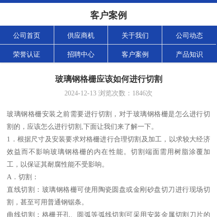
客户案例
公司首页
供应商机
关于我们
公司动态
荣誉认证
招聘中心
客户案例
产品知识
玻璃钢格栅应该如何进行切割
2024-12-13
浏览次数：
1846
次
玻璃钢格栅安装之前需要进行切割，对于玻璃钢格栅是怎么进行切
割的，应该怎么进行切割,下面让我们来了解一下。
1．根据尺寸及安装要求对格栅进行合理切割及加工，以求较大经济
效益而不影响玻璃钢格栅的内在性能。切割端面需用树脂涂覆加
工，以保证其耐腐性能不受影响。
A．切割：
直线切割：玻璃钢格栅可使用陶瓷圆盘或金刚砂盘切刀进行现场切
割，甚至可用普通钢锯条。
曲线切割：格栅开孔、圆弧等弧线切割可采用安装金属切割刀片的