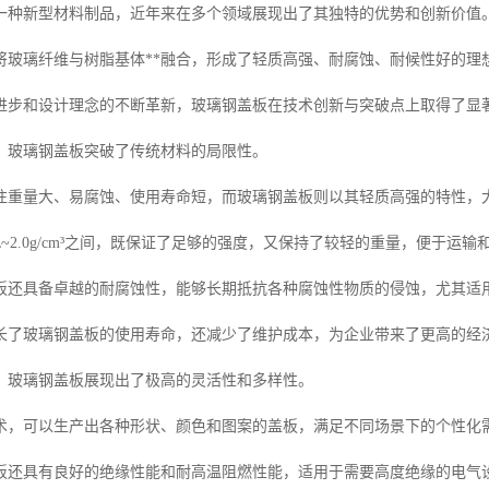
一种新型材料制品，近年来在多个领域展现出了其独特的优势和创新价值
将玻璃纤维与树脂基体**融合，形成了轻质高强、耐腐蚀、耐候性好的理
进步和设计理念的不断革新，玻璃钢盖板在技术创新与突破点上取得了显
，玻璃钢盖板突破了传统材料的局限性。
往重量大、易腐蚀、使用寿命短，而玻璃钢盖板则以其轻质高强的特性，
5\~2.0g/cm³之间，既保证了足够的强度，又保持了较轻的重量，便于运输
板还具备卓越的耐腐蚀性，能够长期抵抗各种腐蚀性物质的侵蚀，尤其适
长了玻璃钢盖板的使用寿命，还减少了维护成本，为企业带来了更高的经
，玻璃钢盖板展现出了极高的灵活性和多样性。
术，可以生产出各种形状、颜色和图案的盖板，满足不同场景下的个性化
板还具有良好的绝缘性能和耐高温阻燃性能，适用于需要高度绝缘的电气