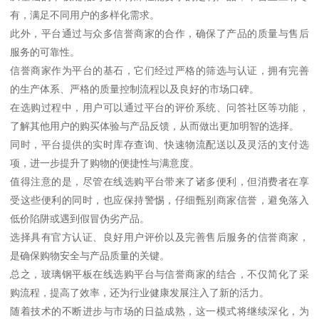
有，满足不同用户的多样化需求。
此外，平台通过与众多信誉商家的合作，确保了产品的质量与售后
服务的可靠性。
信誉商家作为平台的基石，它们经过严格的筛选与认证，拥有完善
的生产体系、严格的质量控制流程以及良好的市场口碑。
在选购过程中，用户可以通过平台的评价系统、问答社区等功能，
了解其他用户的购买体验与产品反馈，从而做出更加明智的选择。
同时，平台提供的实时库存查询、快速物流配送以及灵活的支付选
项，进一步提升了购物的便捷性与满意度。
值得注意的是，尽管在线选购平台带来了诸多便利，但消费者在享
受这些便利的同时，也应保持警惕，仔细甄别商家信誉，避免落入
低价陷阱或遇到假冒伪劣产品。
选择具有官方认证、良好用户评价以及完善售后服务的信誉商家，
是确保购物安全与产品质量的关键。
总之，玻璃钢平板在线选购平台与信誉商家的结合，不仅简化了采
购流程，提高了效率，还为行业健康发展注入了新的活力。
随着技术的不断进步与市场的日益成熟，这一模式将继续深化，为