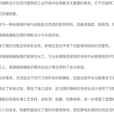
栏隔断设计在现代建筑和工业环境中扮演着至关重要的角色，它不仅提供
的关键因素。
作为一种由玻璃纤维与树脂复合而成的新型材料，具备高强度、耐腐蚀、
璃钢格栅板在围栏隔断设计中大放异彩。
保了围栏的稳定性和安全性，即使在恶劣环境下也能保持结构的完整性。
玻璃钢格栅板围栏能够在化工、污水处理等高腐蚀性场所中长期使用而不
计上，玻璃钢格栅板的模块化设计理念得到了充分体现。
实际需求，灵活组合不同尺寸和形状的格栅板，创造出既符合功能需求又
简化了安装过程，降低了施工成本，还为围栏隔断的多样化设计提供了可
栅板的表面处理工艺多样，如防滑、耐磨、抗静电等，进一步增强了其围
行人的安全，耐磨性能延长了围栏的使用寿命，而抗静电处理则在特定场