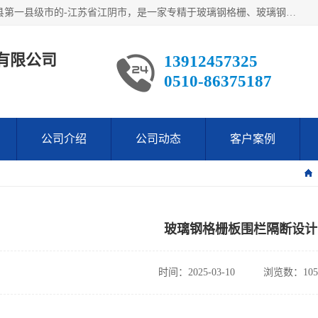
江阴市翔鼎复合材料有限公司,位于美丽富饶的中国经济百强县第一县级市的-江苏省江阴市，是一家专精于玻璃钢格栅、玻璃钢新材料,镀锌钢格板，机械设备生产制造及研发的科技型企业；公司产品已销往了世界多个国家和地区，公司人决心加倍努力愿与广大社会同仁精诚合作共创辉煌！
有限公司
13912457325
0510-86375187
公司介绍
公司动态
客户案例
玻璃钢格栅板围栏隔断设计
时间：2025-03-10
浏览数：105