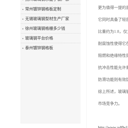
玻璃钢盖板
更为值得一提的
常州镀锌钢格板定制
无锡玻璃钢型材生产厂家
它同时具备了轻
徐州玻璃钢格栅多少钱
比重约为1.8
玻璃钢平台价格
耐腐蚀性使得它
泰州镀锌钢格板
阻燃和绝缘特性
抗冲击性能允许
防滑功能则有效
综上所述，玻璃
市场竞争力。
http://www.xdfhc