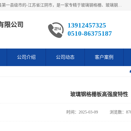
江阴市翔鼎复合材料有限公司,位于美丽富饶的中国经济百强县第一县级市的-江苏省江阴市，是一家专精于玻璃钢格栅、玻璃钢新材料,镀锌钢格板，机械设备生产制造及研发的科技型企业；公司产品已销往了世界多个国家和地区，公司人决心加倍努力愿与广大社会同仁精诚合作共创辉煌！
有限公司
13912457325
0510-86375187
公司介绍
公司动态
客户案例
玻璃钢格栅板高强度特性
时间：2025-03-09
浏览数：87