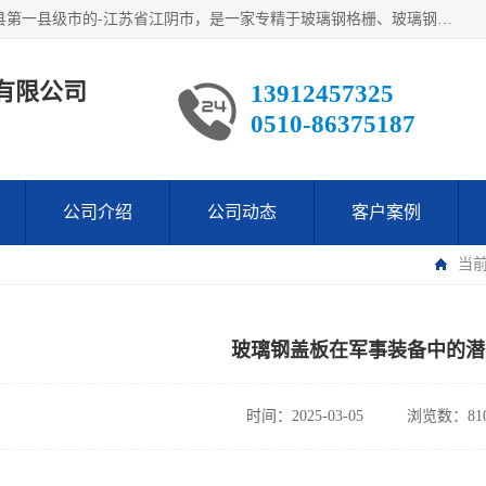
江阴市翔鼎复合材料有限公司,位于美丽富饶的中国经济百强县第一县级市的-江苏省江阴市，是一家专精于玻璃钢格栅、玻璃钢新材料,镀锌钢格板，机械设备生产制造及研发的科技型企业；公司产品已销往了世界多个国家和地区，公司人决心加倍努力愿与广大社会同仁精诚合作共创辉煌！
有限公司
13912457325
0510-86375187
公司介绍
公司动态
客户案例
当
玻璃钢盖板在军事装备中的潜
时间：2025-03-05
浏览数：81