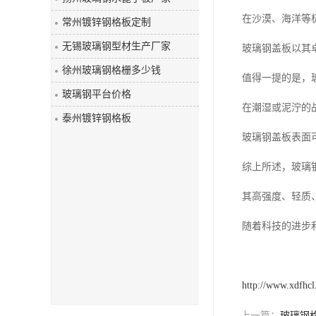
玻璃钢盖板
在沙漠、海洋等
常州镀锌钢格板定制
无锡玻璃钢型材生产厂家
玻璃钢盖板以其
徐州玻璃钢格栅多少钱
值得一提的是，
玻璃钢平台价格
在潮湿或泥泞的
泰州镀锌钢格板
玻璃钢盖板表面
综上所述，玻璃
其高强度、轻质
随着科技的进步
http://www.xdfhc
上一篇：
玻璃钢