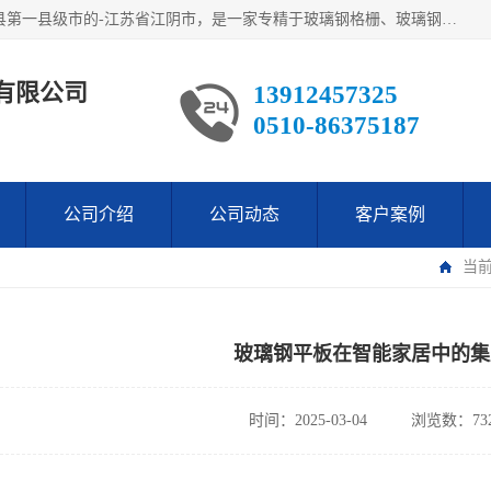
江阴市翔鼎复合材料有限公司,位于美丽富饶的中国经济百强县第一县级市的-江苏省江阴市，是一家专精于玻璃钢格栅、玻璃钢新材料,镀锌钢格板，机械设备生产制造及研发的科技型企业；公司产品已销往了世界多个国家和地区，公司人决心加倍努力愿与广大社会同仁精诚合作共创辉煌！
有限公司
13912457325
0510-86375187
公司介绍
公司动态
客户案例
当
玻璃钢平板在智能家居中的集
时间：2025-03-04
浏览数：73